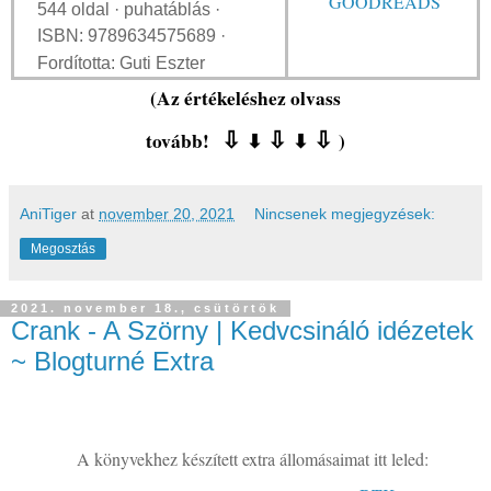
GOODREADS
544 oldal · puhatáblás ·
ISBN: 9789634575689 ·
Fordította: Guti Eszter
(Az értékeléshez olvass
tovább!
⇩
⇩
⇩
)
⬇
⬇
AniTiger
at
november 20, 2021
Nincsenek megjegyzések:
Megosztás
2021. november 18., csütörtök
Crank - A Szörny | Kedvcsináló idézetek
~ Blogturné Extra
A könyvekhez készített extra állomásaimat itt leled: