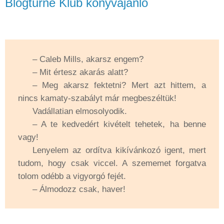
Blogturné Klub könyvajánló
– Caleb Mills, akarsz engem?
– Mit értesz akarás alatt?
– Meg akarsz fektetni? Mert azt hittem, a
nincs kamaty-szabályt már megbeszéltük!
Vadállatian elmosolyodik.
– A te kedvedért kivételt tehetek, ha benne
vagy!
Lenyelem az ordítva kikívánkozó igent, mert
tudom, hogy csak viccel. A szememet forgatva
tolom odébb a vigyorgó fejét.
– Álmodozz csak, haver!