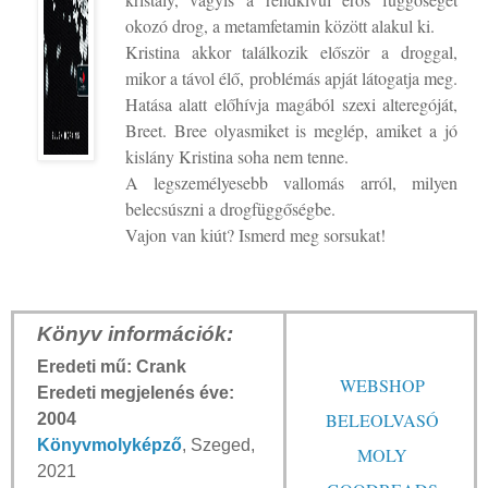
okozó drog, a metamfetamin között alakul ki.
Kristina akkor találkozik először a droggal,
mikor a távol élő, problémás apját látogatja meg.
Hatása alatt előhívja magából szexi alteregóját,
Breet. Bree olyasmiket is meglép, amiket a jó
kislány Kristina soha nem tenne.
A legszemélyesebb vallomás arról, milyen
belecsúszni a drogfüggőségbe.
Vajon van kiút? Ismerd meg sorsukat!
Könyv információk:
Eredeti mű: Crank
WEBSHOP
Eredeti megjelenés éve:
BELEOLVASÓ
2004
Könyvmolyképző
, Szeged,
MOLY
2021