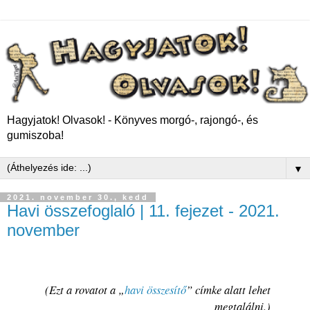
Hagyjatok! Olvasok! - Könyves morgó-, rajongó-, és
gumiszoba!
▼
2021. november 30., kedd
Havi összefoglaló | 11. fejezet - 2021.
november
(Ezt a rovatot a „
havi összesítő
” címke alatt lehet
megtalálni.)