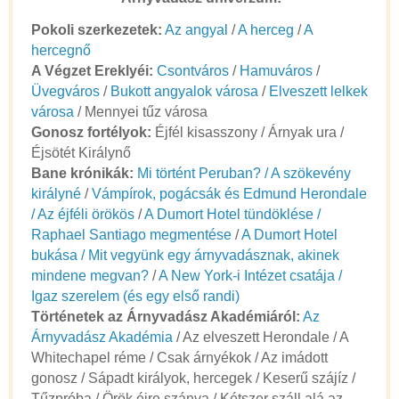
Pokoli szerkezetek:
Az angyal
/
A herceg
/
A
hercegnő
A Végzet Ereklyéi:
Csontváros
/
Hamuváros
/
Üvegváros
/
Bukott angyalok városa
/
Elveszett lelkek
városa
/ Mennyei tűz városa
Gonosz fortélyok:
Éjfél kisasszony / Árnyak ura /
Éjsötét Királynő
Bane krónikák:
Mi történt Peruban? / A szökevény
királyné
/
Vámpírok, pogácsák és Edmund Herondale
/ Az éjféli örökös
/
A Dumort Hotel tündöklése /
Raphael Santiago megmentése
/
A Dumort Hotel
bukása / Mit vegyünk egy árnyvadásznak, akinek
mindene megvan?
/
A New York-i Intézet csatája /
Igaz szerelem (és egy első randi)
Történetek az Árnyvadász Akadémiáról:
Az
Árnyvadász Akadémia
/ Az elveszett Herondale / A
Whitechapel réme / Csak árnyékok / Az imádott
gonosz / Sápadt királyok, hercegek / Keserű szájíz /
Tűzpróba / Örök éjre szánva / Kétszer száll alá az