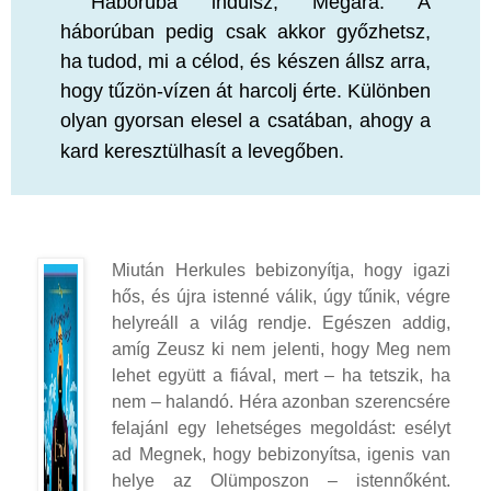
Háborúba indulsz, Megara. A
háborúban pedig csak akkor győzhetsz,
ha tudod, mi a célod, és készen állsz arra,
hogy tűzön-vízen át harcolj érte. Különben
olyan gyorsan elesel a csatában, ahogy a
kard keresztülhasít a levegőben.
Miután Herkules bebizonyítja, hogy igazi
hős, és újra istenné válik, úgy tűnik, végre
helyreáll a világ rendje. Egészen addig,
amíg Zeusz ki nem jelenti, hogy Meg nem
lehet együtt a fiával, mert – ha tetszik, ha
nem – halandó. Héra azonban szerencsére
felajánl egy lehetséges megoldást: esélyt
ad Megnek, hogy bebizonyítsa, igenis van
helye az Olümposzon – istennőként.