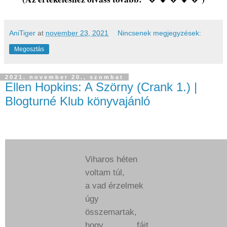
AniTiger
at
november 23, 2021
Nincsenek megjegyzések:
Megosztás
2021. november 20., szombat
Ellen Hopkins: A ​Szörny (Crank 1.) |
Blogturné Klub könyvajánló
Viharos héten
voltam túl,
a vad érzelmek
úgy
összemartak,
hogy fájt