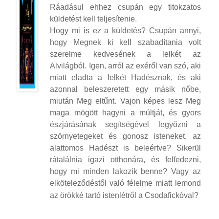
Ráadásul ehhez csupán egy titokzatos
küldetést kell teljesítenie.
Hogy mi is ez a küldetés? Csupán annyi,
hogy Megnek ki kell szabadítania volt
szerelme kedvesének a lelkét az
Alvilágból. Igen, arról az exéről van szó, aki
miatt eladta a lelkét Hadésznak, és aki
azonnal beleszeretett egy másik nőbe,
miután Meg eltűnt. Vajon képes lesz Meg
maga mögött hagyni a múltját, és gyors
észjárásának segítségével legyőzni a
szörnyetegeket és gonosz isteneket, az
alattomos Hadészt is beleértve? Sikerül
rátalálnia igazi otthonára, és felfedezni,
hogy mi minden lakozik benne? Vagy az
elköteleződéstől való félelme miatt lemond
az örökké tartó istenlétről a Csodafickóval?