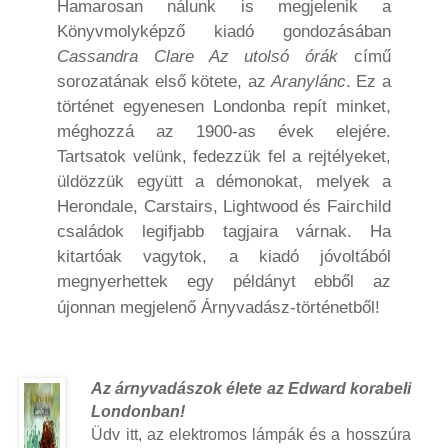
Hamarosan nálunk is megjelenik a
Könyvmolyképző kiadó gondozásában
Cassandra Clare Az utolsó órák
című
sorozatának első kötete, az
Aranylánc
. Ez a
történet egyenesen Londonba repít minket,
méghozzá az 1900-as évek elejére.
Tartsatok velünk, fedezzük fel a rejtélyeket,
üldözzük együtt a démonokat, melyek a
Herondale, Carstairs, Lightwood és Fairchild
családok legifjabb tagjaira várnak. Ha
kitartóak vagytok, a kiadó jóvoltából
megnyerhettek egy példányt ebből az
újonnan megjelenő Árnyvadász-történetből!
Az
á
rnyvad
á
szok
é
lete az Edward korabeli
Londonban!
Üdv itt, az elektromos lámpák és a hosszúra