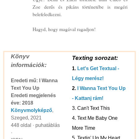
Zoe derűs és pikáns történetébe is megéri
belefeledkezni.
Hagyd, hogy magával ragadjon!
Könyv
Texting sorozat:
információk:
1.
Let's Get Textual -
Légy merész!
Eredeti mű: I Wanna
Text You Up
2.
I Wanna Text You Up
Eredeti megjelenés
- Kattanj rám!
éve: 2018
3. Can't Text This
Könyvmolyképző
,
Szeged, 2021
4. Text Me Baby One
448 oldal · puhatáblás
More Time
·
5. Textin' Up My Heart