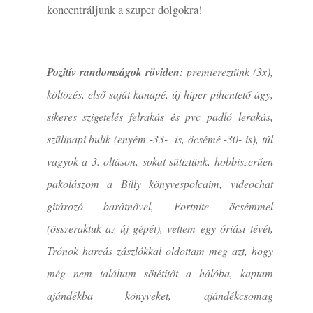
koncentráljunk a szuper dolgokra!
Pozitív randomságok röviden:
premiereztünk (3x),
költözés, első saját kanapé, új hiper pihentető ágy,
sikeres szigetelés felrakás és pvc padló lerakás,
szülinapi bulik (enyém -33- is, öcsémé -30- is), túl
vagyok a 3. oltáson, sokat sütiztünk, hobbiszerűen
pakolászom a Billy könyvespolcaim, videochat
gitározó barátnővel, Fortnite öcsémmel
(összeraktuk az új gépét), vettem egy óriási tévét,
Trónok harcás zászlókkal oldottam meg azt, hogy
még nem találtam sötétítőt a hálóba, kaptam
ajándékba könyveket, ajándékcsomag