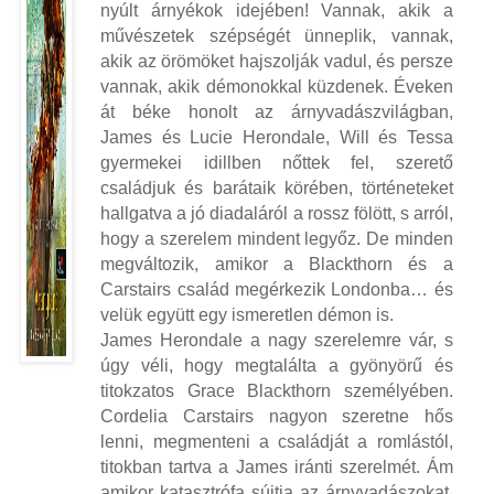
nyúlt árnyékok idejében! Vannak, akik a
művészetek szépségét ünneplik, vannak,
akik az örömöket hajszolják vadul, és persze
vannak, akik démonokkal küzdenek. Éveken
át béke honolt az árnyvadászvilágban,
James és Lucie Herondale, Will és Tessa
gyermekei idillben nőttek fel, szerető
családjuk és barátaik körében, történeteket
hallgatva a jó diadaláról a rossz fölött, s arról,
hogy a szerelem mindent legyőz. De minden
megváltozik, amikor a Blackthorn és a
Carstairs család megérkezik Londonba… és
velük együtt egy ismeretlen démon is.
James Herondale a nagy szerelemre vár, s
úgy véli, hogy megtalálta a gyönyörű és
titokzatos Grace Blackthorn személyében.
Cordelia Carstairs nagyon szeretne hős
lenni, megmenteni a családját a romlástól,
titokban tartva a James iránti szerelmét. Ám
amikor katasztrófa sújtja az árnyvadászokat,