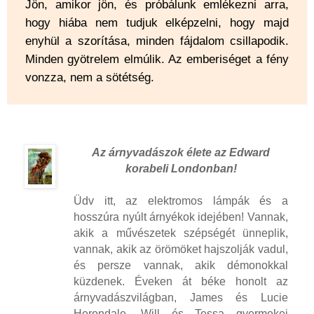
Jön, amikor jön, és próbálunk emlékezni arra,
hogy hiába nem tudjuk elképzelni, hogy majd
enyhül a szorítása, minden fájdalom csillapodik.
Minden gyötrelem elmúlik. Az emberiséget a fény
vonzza, nem a sötétség.
Az ​ árnyvadászok élete az Edward
korabeli Londonban!
Üdv itt, az elektromos lámpák és a
hosszúra nyúlt árnyékok idejében! Vannak,
akik a művészetek szépségét ünneplik,
vannak, akik az örömöket hajszolják vadul,
és persze vannak, akik démonokkal
küzdenek. Éveken át béke honolt az
árnyvadászvilágban, James és Lucie
Herondale, Will és Tessa gyermekei