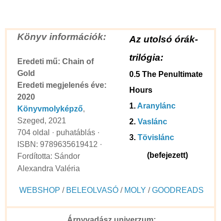
Könyv információk:
Az utolsó órák-
trilógia:
Eredeti mű: Chain of
Gold
0.5 The Penultimate
Eredeti megjelenés éve:
Hours
2020
1.
Aranylánc
Könyvmolyképző
,
Szeged, 2021
2.
Vaslánc
704 oldal · puhatáblás ·
3.
Tövislánc
ISBN: 9789635619412 ·
(befejezett)
Fordította: Sándor
Alexandra Valéria
WEBSHOP
/
BELEOLVASÓ
/
MOLY
/
GOODREADS
Árnyvadász univerzum: