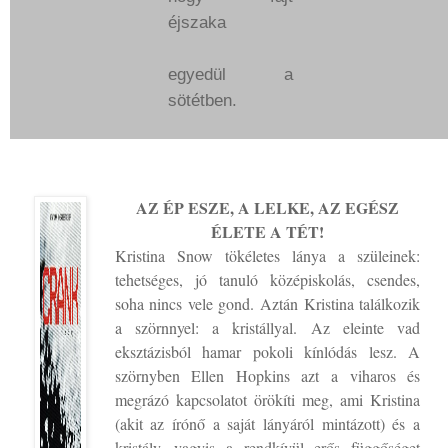
éjszaka
egyedül a
sötétben.
AZ ÉP ESZE, A LELKE, AZ EGÉSZ
ÉLETE A TÉT!
Kristina Snow tökéletes lánya a szüleinek:
tehetséges, jó tanuló középiskolás, csendes,
soha nincs vele gond. Aztán Kristina találkozik
a szörnnyel: a kristállyal. Az eleinte vad
eksztázisból hamar pokoli kínlódás lesz. A
szörnyben Ellen Hopkins azt a viharos és
megrázó kapcsolatot örökíti meg, ami Kristina
(akit az írónő a saját lányáról mintázott) és a
kristály, vagyis a rendkívül erős függőséget