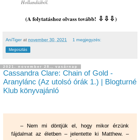
Hollandiából.
(A folytatáshoz olvass tovább!
⇩⇩⇩
)
AniTiger
at
november 30, 2021
1 megjegyzés:
Megosztás
2021. november 28., vasárnap
Cassandra Clare: Chain of Gold -
Aranylánc (Az utolsó órák 1.) | Blogturné
Klub könyvajánló
– Nem mi döntjük el, hogy mikor érzünk
fájdalmat az életben – jelentette ki Matthew. –