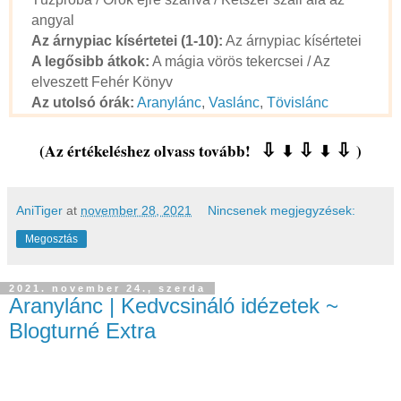
angyal
Az árnypiac kísértetei (1-10):
Az árnypiac kísértetei
A legősibb átkok:
A mágia vörös tekercsei / Az
elveszett Fehér Könyv
Az utolsó órák:
Aranylánc
,
Vaslánc
,
Tövislánc
(Az értékeléshez olvass tovább!
⇩
⇩
⇩
)
⬇
⬇
AniTiger
at
november 28, 2021
Nincsenek megjegyzések:
Megosztás
2021. november 24., szerda
Aranylánc | Kedvcsináló idézetek ~
Blogturné Extra