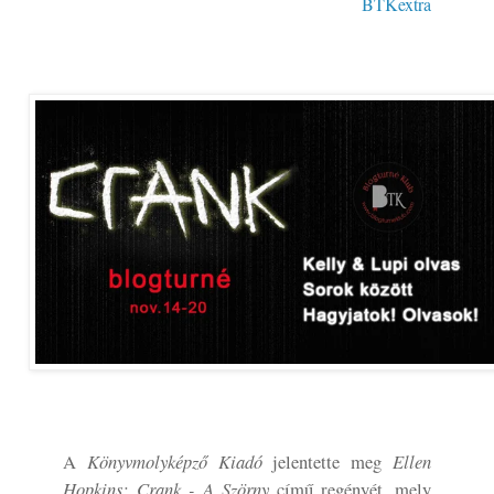
BTKextra
A
Könyvmolyképző Kiadó
jelentette meg
Ellen
Hopkins: Crank - A Szörny
című regényét, mely