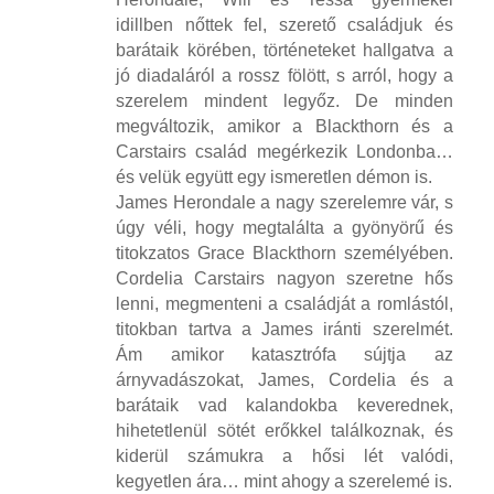
idillben nőttek fel, szerető családjuk és
barátaik körében, történeteket hallgatva a
jó diadaláról a rossz fölött, s arról, hogy a
szerelem mindent legyőz. De minden
megváltozik, amikor a Blackthorn és a
Carstairs család megérkezik Londonba…
és velük együtt egy ismeretlen démon is.
James Herondale a nagy szerelemre vár, s
úgy véli, hogy megtalálta a gyönyörű és
titokzatos Grace Blackthorn személyében.
Cordelia Carstairs nagyon szeretne hős
lenni, megmenteni a családját a romlástól,
titokban tartva a James iránti szerelmét.
Ám amikor katasztrófa sújtja az
árnyvadászokat, James, Cordelia és a
barátaik vad kalandokba keverednek,
hihetetlenül sötét erőkkel találkoznak, és
kiderül számukra a hősi lét valódi,
kegyetlen ára… mint ahogy a szerelemé is.