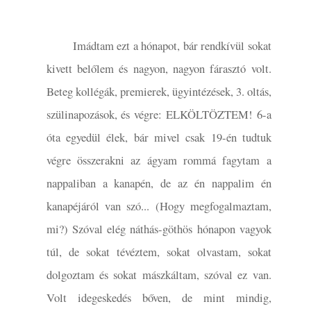
Imádtam ezt a hónapot, bár rendkívül sokat
kivett belőlem és nagyon, nagyon fárasztó volt.
Beteg kollégák, premierek, ügyintézések, 3. oltás,
szülinapozások, és végre: ELKÖLTÖZTEM! 6-a
óta egyedül élek, bár mivel csak 19-én tudtuk
végre összerakni az ágyam rommá fagytam a
nappaliban a kanapén, de az én nappalim én
kanapéjáról van szó... (Hogy megfogalmaztam,
mi?) Szóval elég náthás-göthös hónapon vagyok
túl, de sokat tévéztem, sokat olvastam, sokat
dolgoztam és sokat mászkáltam, szóval ez van.
Volt idegeskedés bőven, de mint mindig,