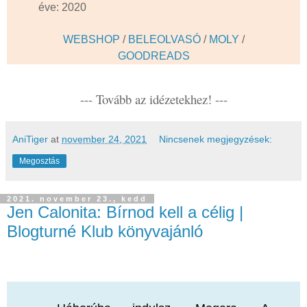
éve: 2020
WEBSHOP
/
BELEOLVASÓ
/
MOLY
/
GOODREADS
--- Tovább az idézetekhez! ---
AniTiger
at
november 24, 2021
Nincsenek megjegyzések:
Megosztás
2021. november 23., kedd
Jen Calonita: Bírnod kell a célig |
Blogturné Klub könyvajánló