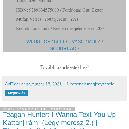
Terjedelem: 544 oldal
ISBN: 9789634575689 / Fordította: Guti Eszter
Műfaj: Verses, Young Adult (YA)
Eredeti mű: Crank / Eredeti megjelenés éve: 2004
WEBSHOP
/
BELEOLVASÓ
/
MOLY
/
GOODREADS
--- Tovább az idézetekhez! ---
AniTiger
at
november 18, 2021
Nincsenek megjegyzések:
Megosztás
2021. november 14., vasárnap
Teagan Hunter: I ​Wanna Text You Up -
Kattanj rám! (Légy merész 2.) |