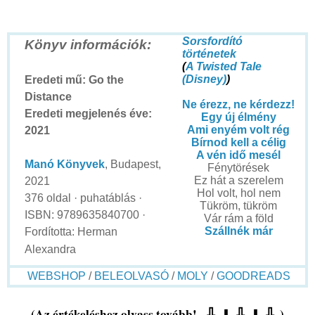
Sorsfordító
Könyv információk:
történetek
(
A Twisted Tale
(Disney)
)
Eredeti mű: Go the
Distance
Ne ​érezz, ne kérdezz!
Eredeti megjelenés éve:
Egy új élmény
Ami enyém volt rég
2021
Bírnod kell a célig
A vén idő mesél
Manó Könyvek
, Budapest,
Fénytörések
Ez hát a szerelem
2021
Hol volt, hol nem
376 oldal · puhatáblás ·
Tükröm, tükröm
ISBN: 9789635840700 ·
Vár rám a föld
Szállnék már
Fordította: Herman
Alexandra
WEBSHOP
/
BELEOLVASÓ
/
MOLY
/
GOODREADS
(Az értékeléshez olvass tovább!
⇩
⇩
⇩
)
⬇
⬇