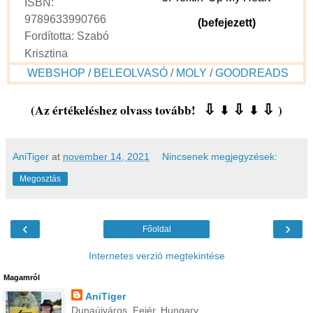
ISBN:
9789633990766
(befejezett)
Fordította: Szabó
Krisztina
WEBSHOP
/
BELEOLVASÓ
/
MOLY
/
GOODREADS
(Az értékeléshez olvass tovább!
⇩
⇩
⇩
)
⬇
⬇
AniTiger
at
november 14, 2021
Nincsenek megjegyzések:
Megosztás
‹
›
Főoldal
Internetes verzió megtekintése
Magamról
AniTiger
Dunaújváros, Fejér, Hungary