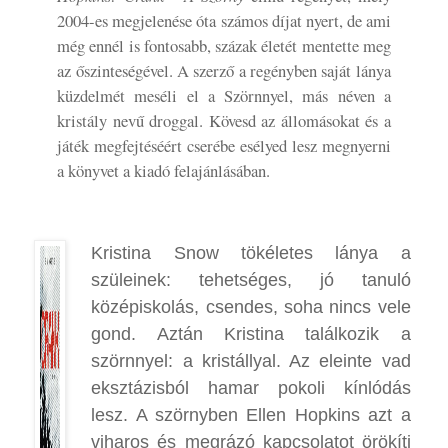
2004-es megjelenése óta számos díjat nyert, de ami
még ennél is fontosabb, százak életét mentette meg
az őszinteségével. A szerző a regényben saját lánya
küzdelmét meséli el a Szörnnyel, más néven a
kristály nevű droggal. Kövesd az állomásokat és a
játék megfejtéséért cserébe esélyed lesz megnyerni
a könyvet a kiadó felajánlásában.
Kristina Snow tökéletes lánya a
szüleinek: tehetséges, jó tanuló
középiskolás, csendes, soha nincs vele
gond. Aztán Kristina találkozik a
szörnnyel: a kristállyal. Az eleinte vad
eksztázisból hamar pokoli kínlódás
lesz. A szörnyben Ellen Hopkins azt a
viharos és megrázó kapcsolatot örökíti