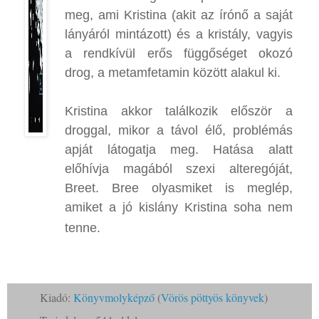
meg, ami Kristina (akit az írónő a saját
lányáról mintázott) és a kristály, vagyis
a rendkívül erős függőséget okozó
drog, a metamfetamin között alakul ki.
Kristina akkor találkozik először a
droggal, mikor a távol élő, problémás
apját látogatja meg. Hatása alatt
előhívja magából szexi alteregóját,
Breet. Bree olyasmiket is meglép,
amiket a jó kislány Kristina soha nem
tenne.
Kiadó:
Könyvmolyképző
(
Vörös pöttyös könyvek
)